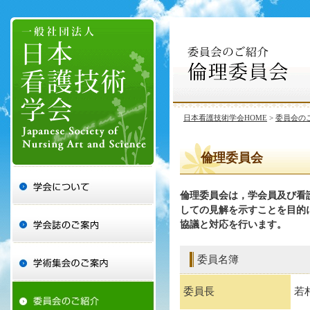
日本看護技術学会HOME
>
委員会の
倫理委員会
倫理委員会は，学会員及び看
しての見解を示すことを目的
協議と対応を行います。
委員名簿
委員長
若