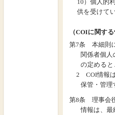
10）個人的
供を受けて
（COIに関す
第7条 本細則
関係者個人
の定めると
2 COI情
保管・管理
第8条 理事会
情報は、最