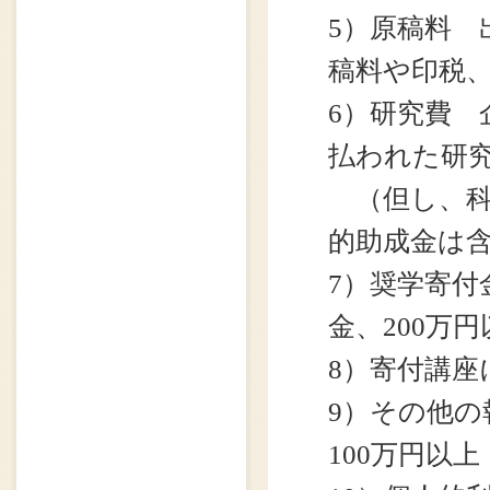
5）原稿料
稿料や印税、
6）研究費
払われた研究
（但し、科
的助成金は
7）奨学寄付
金、200万円
8）寄付講座
9）その他
100万円以上