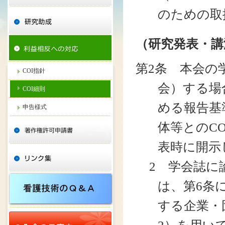
のための取
（研究発表・講
第2条 本会の
COI指針
会）する場
COI細則
める報告基
申告様式
体等とのC
表時に開示
2 学会誌に
は、第6条
する企業・