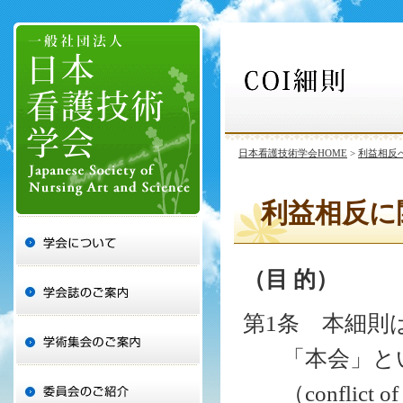
日本看護技術学会HOME
>
利益相反
利益相反に
（目 的）
第1条 本細則
「本会」と
（conflic