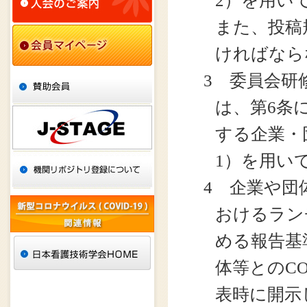
2）を用い
また、投稿
ければなら
3 委員会研
は、第6条
する企業・
1）を用い
4 企業や団
おけるラン
める報告基
体等とのC
表時に開示