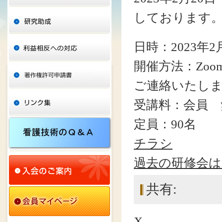
しております
日時：2023年2
開催方法：Zo
ご連絡いたし
受講料：会員 
定員：90名
チラシ
過去の研修会
共有:
X