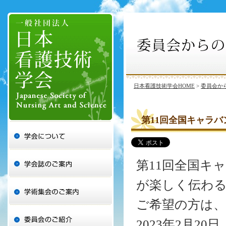
日本看護技術学会HOME
>
委員会か
第11回全国キャラバン
第11回全国キ
が楽しく伝わ
ご希望の方は、
2023年2月2