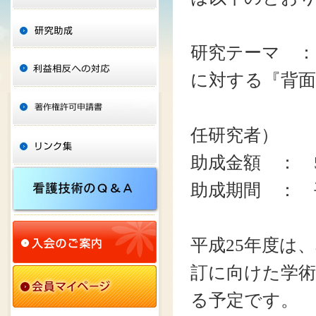
研究テーマ ：
に対する『背面
（日本看
任研究者）
助成金額 ： 
助成期間 ： 平
平成25年度は
訂に向けた学術
る予定です。