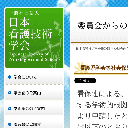
日本看護技術学会HOME
>
委員会か
看護系学会等社会保
看保連による、
する学術的根拠
より申請した
は以下のとお