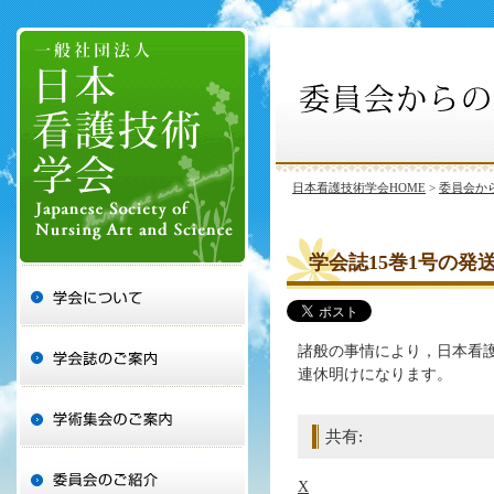
日本看護技術学会HOME
>
委員会か
学会誌15巻1号の発
諸般の事情により，日本看護
連休明けになります。
共有:
X