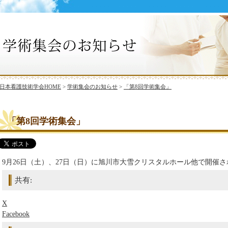
日本看護技術学会HOME
>
学術集会のお知らせ
>
「第8回学術集会」
「第8回学術集会」
9月26日（土）、27日（日）に旭川市大雪クリスタルホール他で開催
共有:
X
Facebook