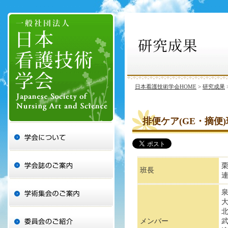
日本看護技術学会HOME
>
研究成果
排便ケア(GE・摘便)
班長
メンバー