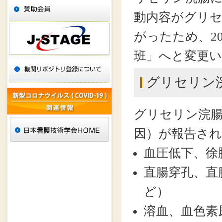
動内容がグリ
がったため、2
班」へと変更
グリセリン
グリセリン浣
因）が報告さ
血圧低下、徐
直腸穿孔、直
ど）
溶血、血色素