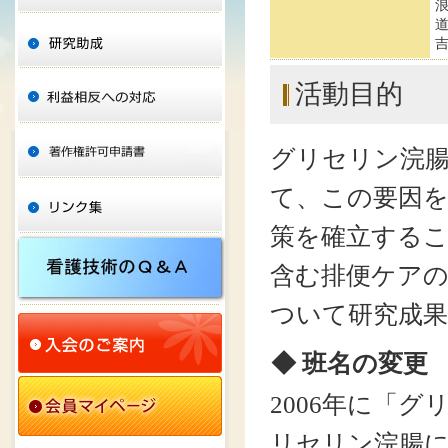
活動目的
グリセリン浣
て、この要因
策を確立する
含む排便ケア
ついて研究成
◆ 班名の変更
2006年に「
リセリン浣腸