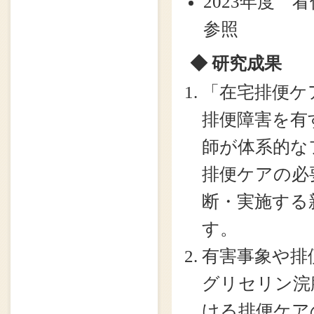
2023年度 
参照
◆ 研究成果
「在宅排便ケ
排便障害を有
師が体系的な
排便ケアの必
断・実施する
す。
有害事象や排
グリセリン浣
ける排便ケア