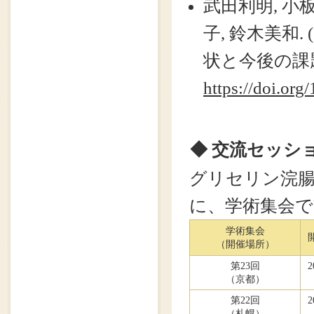
武田利明, 小
子, 鈴木美和.
状と今後の課題. 
https://doi.org
◆ 交流セッシ
グリセリン浣
に、学術集会で
学術集会
（開催場所）
第23回
2
（京都）
第22回
2
（札幌）