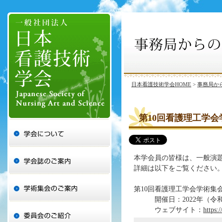
日本看護技術学会HOME
>
事務局か
第10回看護理工学
本学会員の皆様は、一般演
詳細は以下をご覧ください
第10回看護理工学会学術集
開催日：2022年（令和4
ウェブサイト：
https: