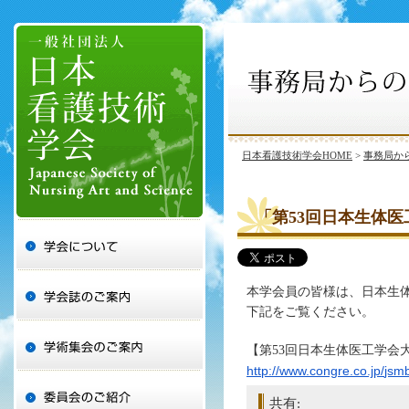
日本看護技術学会HOME
>
事務局か
「第53回日本生体
本学会員の皆様は、
日本生
下記をご覧ください。
【第53回日本生体医工学会
http://www.congre.co.jp/
jsm
共有: